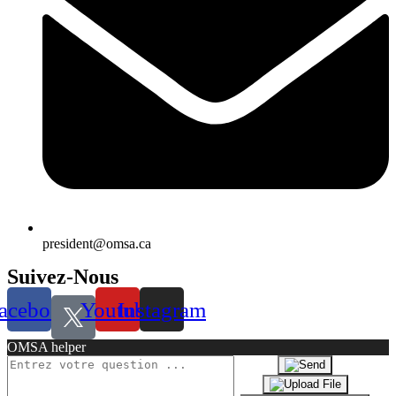
president@omsa.ca
Suivez-Nous
acebook
Youtube
Instagram
OMSA helper