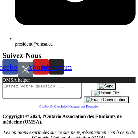
president@omsa.ca
Suivez-Nous
acebook
Youtube
Instagram
OMSA helper
Chatbot & Knowledge Navigator par Kognetiks
Copyright © 2024, l'Ontario Association des Étudiants de
médecine (OMSA).
Les opinions exprimées sur ce site ne représentent en rien à ceux de
l'Ontario Medical Association (OMA).