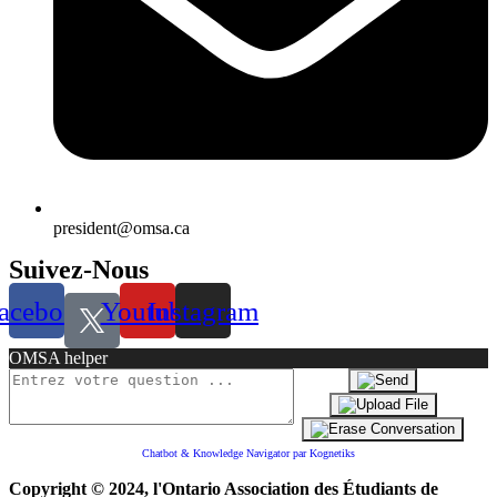
president@omsa.ca
Suivez-Nous
acebook
Youtube
Instagram
OMSA helper
Chatbot & Knowledge Navigator par Kognetiks
Copyright © 2024, l'Ontario Association des Étudiants de